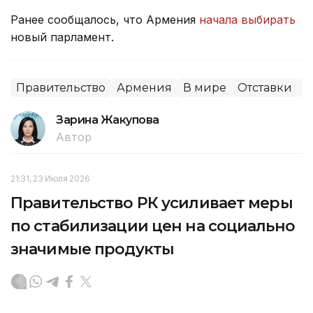
Ранее сообщалось, что Армения
начала выбирать
новый парламент.
Правительство
Армения
В мире
Отставки
П
Зарина Жакупова
Автор
21:31, 23 Июля 2026
Правительство РК усиливает меры
по стабилизации цен на социально
значимые продукты