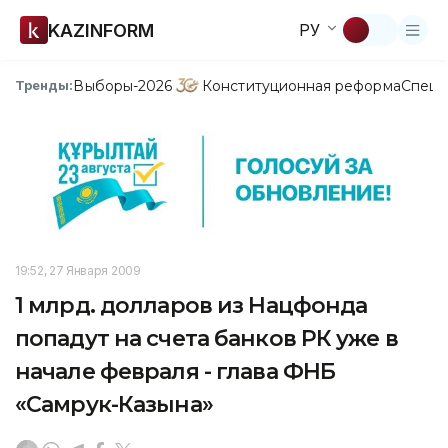
KAZINFORM
РУ
Выборы-2026
Конституционная реформа
Спецп
Тренды:
19:52, 27 Января 2009
1 млрд. долларов из Нацфонда
попадут на счета банков РК уже в
начале февраля - глава ФНБ
«Самрук-Казына»