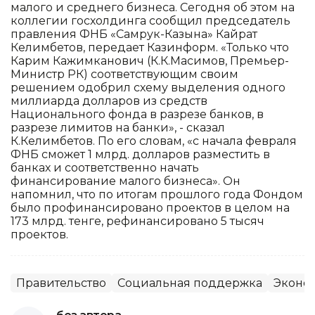
малого и среднего бизнеса. Сегодня об этом на
коллегии госхолдинга сообщил председатель
правления ФНБ «Самрук-Казына» Кайрат
Келимбетов, передает Казинформ. «Только что
Карим Кажимканович (К.К.Масимов, Премьер-
Министр РК) соответствующим своим
решением одобрил схему выделения одного
миллиарда долларов из средств
Национального фонда в разрезе банков, в
разрезе лимитов на банки», - сказал
К.Келимбетов. По его словам, «с начала февраля
ФНБ сможет 1 млрд. долларов разместить в
банках и соответственно начать
финансирование малого бизнеса». Он
напомнил, что по итогам прошлого года Фондом
было профинансировано проектов в целом на
173 млрд. тенге, рефинансировано 5 тысяч
проектов.
Правительство
Социальная поддержка
Эконо