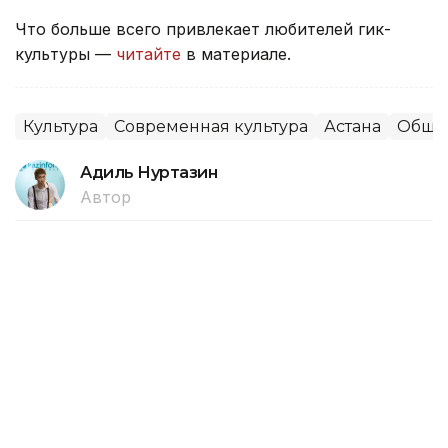
Что больше всего привлекает любителей гик-
культуры —
читайте
в материале.
Культура
Современная культура
Астана
Обще
Адиль Нуртазин
Автор
13:15, 06 Августа 2026
Как проголосовать дома на выборах
депутатов Курултая в Астане
В Астане лица с инвалидностью, которые