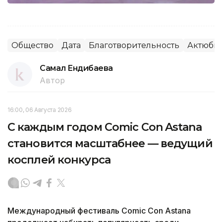
Общество
Дата
Благотворительность
Актюбин
Самал Ендибаева
Автор
16:00, 06 Августа 2026
С каждым годом Comic Con Astana
становится масштабнее — ведущий
косплей конкурса
Международный фестиваль Comic Con Astana