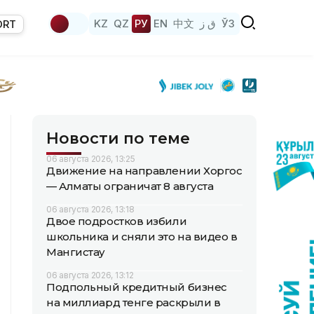
KZ
QZ
РУ
EN
中文
ق ز
ЎЗ
ORT
Новости по теме
06 августа 2026, 13:25
Движение на направлении Хоргос
— Алматы ограничат 8 августа
06 августа 2026, 13:18
Двое подростков избили
школьника и сняли это на видео в
Мангистау
06 августа 2026, 13:12
Подпольный кредитный бизнес
на миллиард тенге раскрыли в