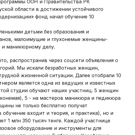
программы ООН и Правительства РК
ской области в достижении устойчивого
одернизации» фонд начал обучение 10
аленькими детьми без образования и
манов, малоимущие и глухонемые женщины-
 и маникюрному делу.
то, распространив через соцсети объявления о
егорий. Мы искали безработных женщин,
трудной жизненной ситуации. Далее отобрали 10
тнером является одна из ведущих и известных
 этой студии обучают наших участниц. 5 женщин
ухонемая), 5 - на мастеров маникюра и педикюра
щины не только бесплатно получат
обучение входит и теория, и практика), но и
ет 1 млн 350 тысяч тенге. Каждой участнице
азовое оборудование и инструменты для