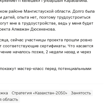
«Өркениетті келешек» Гулбаршын Карабалина.
ком районе Мангистауской области. Долго была
 детей, опыта нет, поэтому трудоустроиться
могут мне в трудоустройстве, ведь у меня будет
роекта Алмажан Дюсекенова.
сяца, сейчас участницы проекта прошли ровно
т соответствующие сертификаты. Что касается
чение началось позже, 2 недели назад и через
 покажут мастер-класс перед потенциальными
ржка
Стратегия «Казахстан-2050»
Занятость
я область