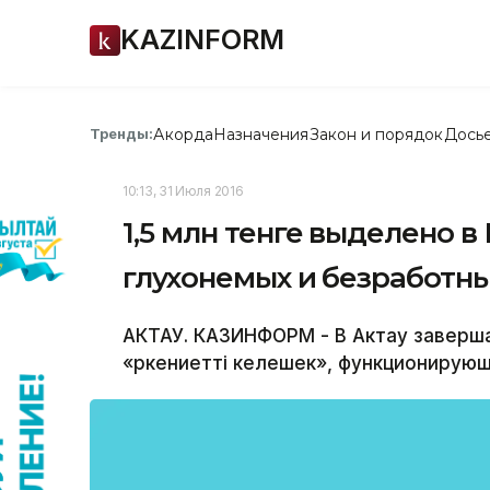
KAZINFORM
Акорда
Назначения
Закон и порядок
Дось
Тренды:
10:13, 31 Июля 2016
1,5 млн тенге выделено в
глухонемых и безработн
АКТАУ. КАЗИНФОРМ - В Актау заверш
«Өркениетті келешек», функционирующ