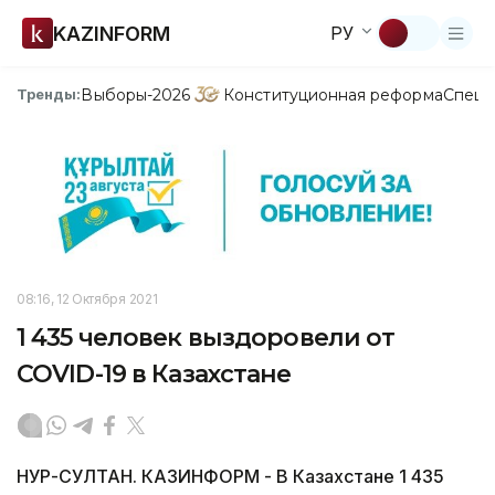
KAZINFORM
РУ
Выборы-2026
Конституционная реформа
Спецп
Тренды:
08:16, 12 Октября 2021
1 435 человек выздоровели от
COVID-19 в Казахстане
НУР-СУЛТАН. КАЗИНФОРМ - В Казахстане 1 435