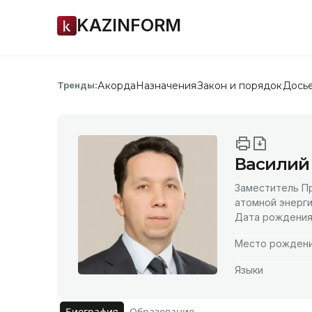
KAZINFORM
Акорда
Назначения
Закон и порядок
Дось
Тренды:
Василий
Заместитель П
атомной энерг
Дата рождени
Место рожден
Языки
Биография
Образование