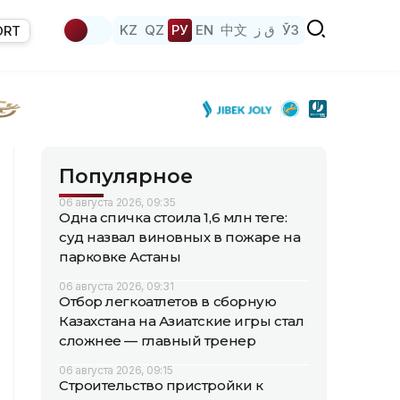
KZ
QZ
РУ
EN
中文
ق ز
ЎЗ
ORT
Популярное
06 августа 2026, 09:35
Одна спичка стоила 1,6 млн теңге:
суд назвал виновных в пожаре на
парковке Астаны
06 августа 2026, 09:31
Отбор легкоатлетов в сборную
Казахстана на Азиатские игры стал
сложнее — главный тренер
06 августа 2026, 09:15
Строительство пристройки к