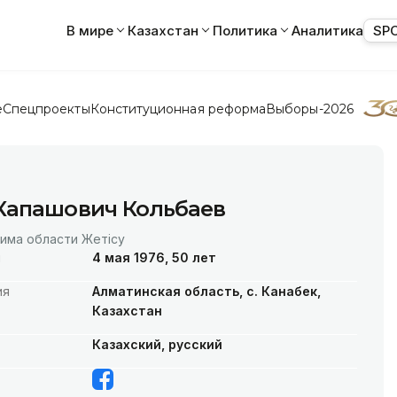
В мире
Казахстан
Политика
Аналитика
SP
е
Спецпроекты
Конституционная реформа
Выборы-2026
Капашович Кольбаев
има области Жетісу
я
4 мая 1976, 50 лет
ия
Алматинская область, с. Канабек,
Казахстан
Казахский, русский