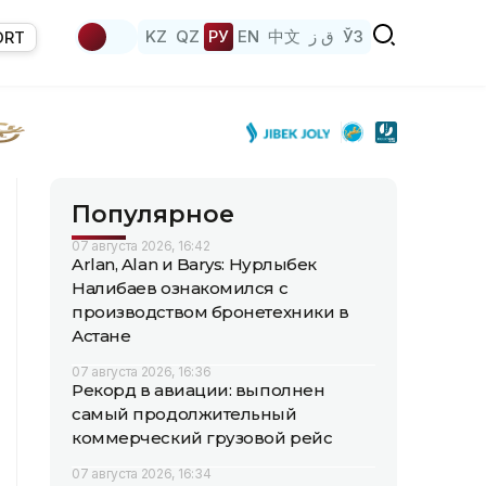
KZ
QZ
РУ
EN
中文
ق ز
ЎЗ
ORT
Популярное
07 августа 2026, 16:42
Arlan, Alan и Barys: Нурлыбек
Налибаев ознакомился с
производством бронетехники в
Астане
07 августа 2026, 16:36
Рекорд в авиации: выполнен
самый продолжительный
коммерческий грузовой рейс
07 августа 2026, 16:34