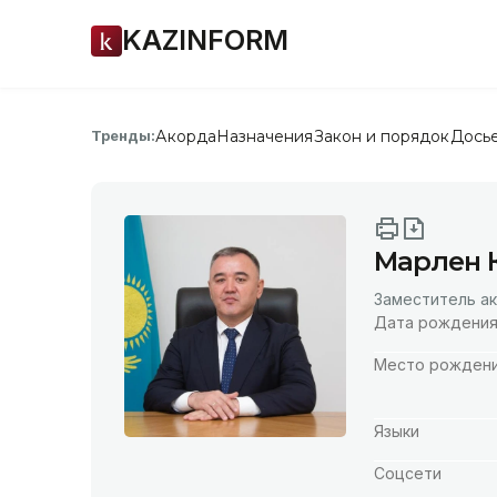
KAZINFORM
Акорда
Назначения
Закон и порядок
Дось
Тренды:
Марлен 
Заместитель ак
Дата рождени
Место рожден
Языки
Соцсети