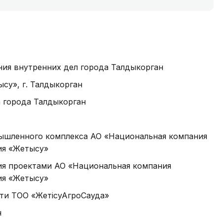
ния внутренних дел города Талдыкорган
су», г. Талдыкорган
 города Талдыкорган
ышленного комплекса АО «Национальная компания
ия «Жетысу»
я проектами АО «Национальная компания
ия «Жетысу»
сти ТОО «ЖетісуАгроСауда»
н