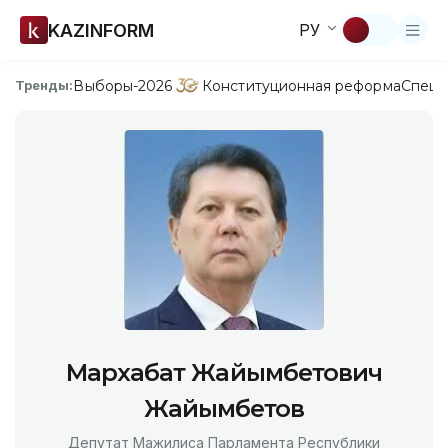
KAZINFORM
РУ
Выборы-2026
Конституционная реформа
Спецп
Тренды:
Мархабат Жайымбетович
Жайымбетов
Депутат Мажилиса Парламента Республики