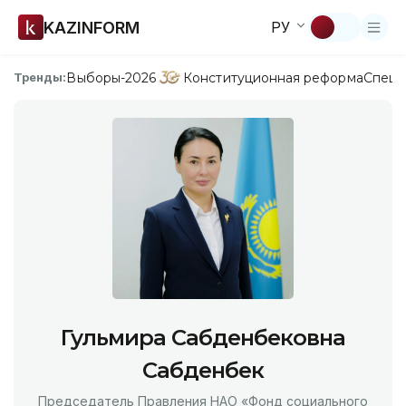
KAZINFORM
РУ
Выборы-2026
Конституционная реформа
Спецп
Тренды:
Гульмира Сабденбековна
Сабденбек
Председатель Правления НАО «Фонд социального