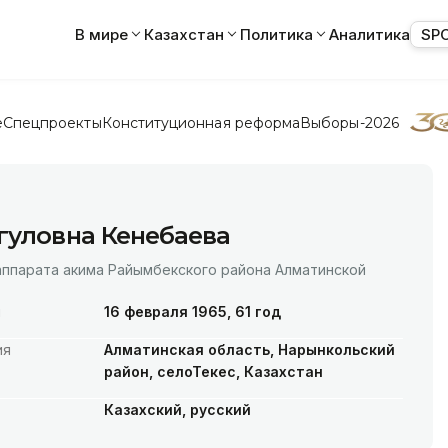
В мире
Казахстан
Политика
Аналитика
SP
е
Спецпроекты
Конституционная реформа
Выборы-2026
гуловна Кенебаева
аппарата акима Райымбекского района Алматинской
я
16 февраля 1965, 61 год
ия
Алматинская область, Нарынкольский
район, селоТекес, Казахстан
Казахский, русский