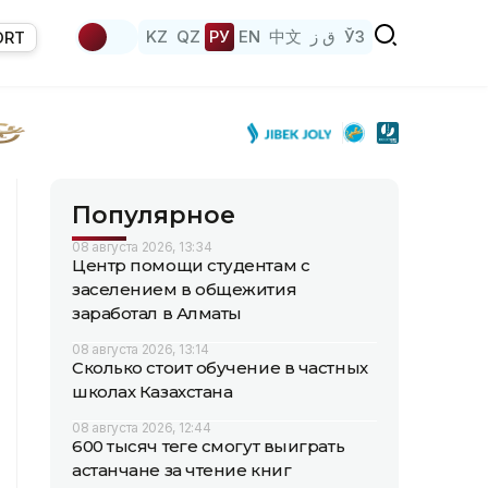
KZ
QZ
РУ
EN
中文
ق ز
ЎЗ
ORT
Популярное
08 августа 2026, 13:34
Центр помощи студентам с
заселением в общежития
заработал в Алматы
08 августа 2026, 13:14
Сколько стоит обучение в частных
школах Казахстана
08 августа 2026, 12:44
600 тысяч теңге смогут выиграть
астанчане за чтение книг