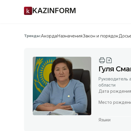
KAZINFORM
Акорда
Назначения
Закон и порядок
Дось
Тренды:
Гуля Сма
Руководитель 
области
Дата рождени
Место рожден
Языки