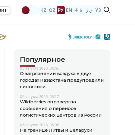
KZ
QZ
РУ
EN
中文
ق ز
ЎЗ
ORT
Популярное
06 августа 2026, 06:30
О загрязнении воздуха в двух
городах Казахстана предупредили
синоптики
06 августа 2026, 05:57
Wildberries опровергла
сообщения о переносе
логистических центров из России
06 августа 2026, 05:08
На границе Литвы и Беларуси