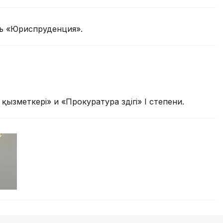
ть «Юриспруденция».
ызметкері» и «Прокуратура үздігі» І степени.