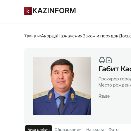
KAZINFORM
Акорда
Назначения
Закон и порядок
Дось
Тренды:
Габит К
Прокурор горо
Место рожден
Языки
Биография
Образование
Награды
Фото