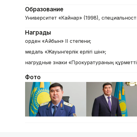
Образование
Университет «Кайнар» (1998), специальнос
Награды
орден «Айбын» II степени;
медаль «Жауынгерлік ерлігі үшін»;
нагрудные знаки «Прокуратураның құрметті қ
Фото