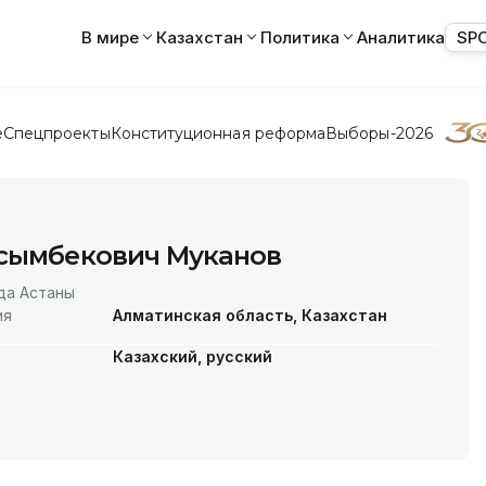
В мире
Казахстан
Политика
Аналитика
SP
е
Спецпроекты
Конституционная реформа
Выборы-2026
асымбекович Муканов
да Астаны
ия
Алматинская область, Казахстан
Казахский, русский