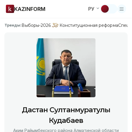
KAZINFORM
РУ
Выборы-2026
Конституционная реформа
Спецп
Тренды:
Дастан Султанмуратулы
Кудабаев
Аким Райымбекского района Алматинской области