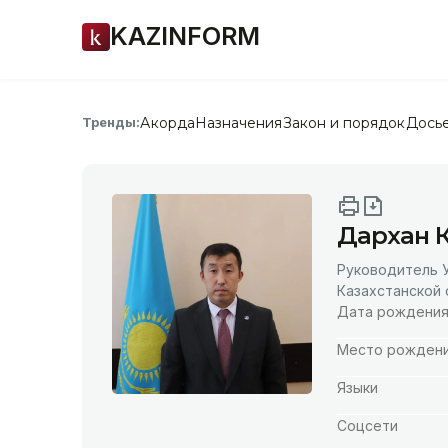
KAZINFORM
Акорда
Назначения
Закон и порядок
Дось
Тренды:
Дархан 
Руководитель 
Казахстанской 
Дата рождени
Место рожден
Языки
Соцсети