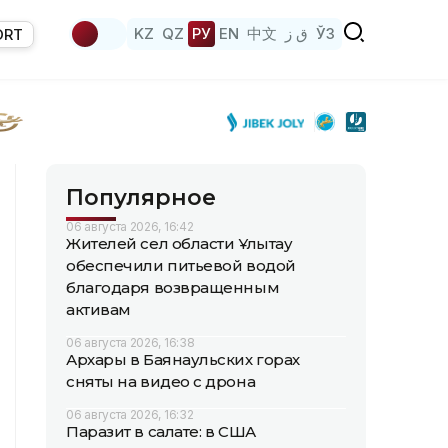
KZ
QZ
РУ
EN
中文
ق ز
ЎЗ
ORT
Популярное
06 августа 2026, 16:42
Жителей сел области Ұлытау
обеспечили питьевой водой
благодаря возвращенным
активам
06 августа 2026, 16:38
Архары в Баянаульских горах
сняты на видео с дрона
06 августа 2026, 16:32
Паразит в салате: в США