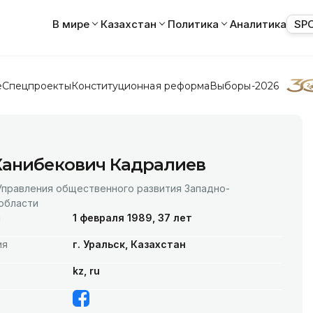
В мире
Казахстан
Политика
Аналитика
SP
е
Спецпроекты
Конституционная реформа
Выборы-2026
Канибекович Кадралиев
Управления общественного развития Западно-
области
я
1 февраля 1989, 37 лет
ия
г. Уральск, Казахстан
kz, ru