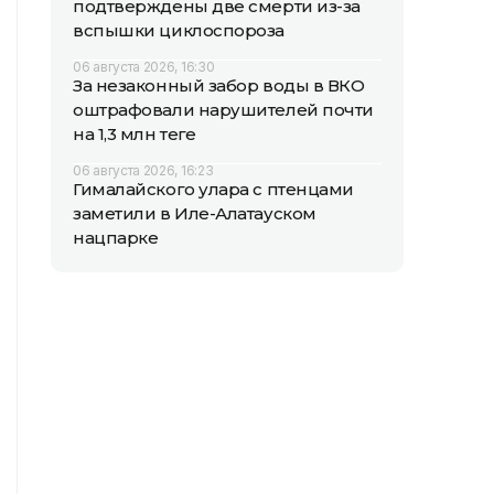
подтверждены две смерти из-за
вспышки циклоспороза
06 августа 2026, 16:30
За незаконный забор воды в ВКО
оштрафовали нарушителей почти
на 1,3 млн теңге
06 августа 2026, 16:23
Гималайского улара с птенцами
заметили в Иле-Алатауском
нацпарке