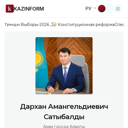
KAZINFORM
РУ
Выборы-2026
Конституционная реформа
Спецп
Тренды:
Дархан Амангельдиевич
Сатыбалды
Аким города Алматы