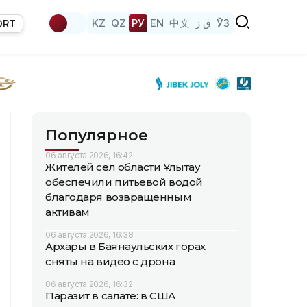
KZ
QZ
РУ
EN
中文
ق ز
ЎЗ
ORT
Популярное
06 августа 2026, 16:42
Жителей сел области Ұлытау
обеспечили питьевой водой
благодаря возвращенным
активам
06 августа 2026, 16:38
Архары в Баянаульских горах
сняты на видео с дрона
06 августа 2026, 16:32
Паразит в салате: в США