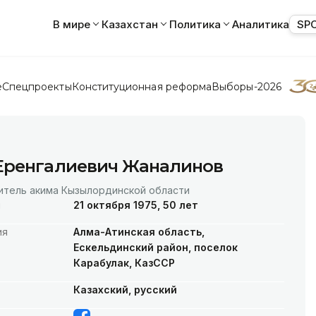
В мире
Казахстан
Политика
Аналитика
SP
е
Спецпроекты
Конституционная реформа
Выборы-2026
Еренгалиевич Жаналинов
итель акима Кызылординской области
я
21 октября 1975, 50 лет
ия
Алма-Атинская область,
Ескельдинский район, поселок
Карабулак, КазССР
Казахский, русский