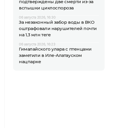
подтверждены две смерти из-за
вспышки циклоспороза
06 августа 2026, 16:30
За незаконный забор воды в ВКО
оштрафовали нарушителей почти
на 1,3 млн теңге
06 августа 2026, 16:23
Гималайского улара с птенцами
заметили в Иле-Алатауском
нацпарке