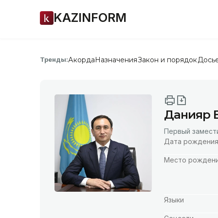
KAZINFORM
Акорда
Назначения
Закон и порядок
Дось
Тренды:
Данияр 
Первый замест
Дата рождени
Место рожден
Языки