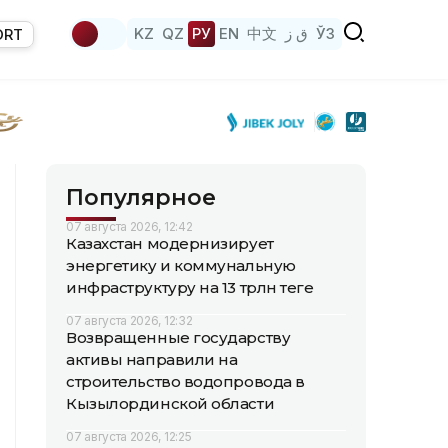
KZ
QZ
РУ
EN
中文
ق ز
ЎЗ
ORT
Популярное
07 августа 2026, 12:42
Казахстан модернизирует
энергетику и коммунальную
инфраструктуру на 13 трлн теңге
07 августа 2026, 12:32
Возвращенные государству
активы направили на
строительство водопровода в
Кызылординской области
07 августа 2026, 12:25