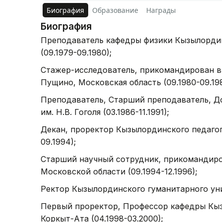
Биография
Образование
Награды
Биография
Преподаватель кафедры физики Кызылординс
(09.1979-09.1980);
Стажер-исследователь, прикомандирован в 
Пущино, Московская область (09.1980-09.198
Преподаватель, Старший преподаватель, Д
им. Н.В. Гоголя (03.1986-11.1991);
Декан, проректор Кызылординского педагоги
09.1994);
Старший научный сотрудник, прикомандиро
Московской области (09.1994-12.1996);
Ректор Кызылординского гуманитарного унив
Первый проректор, Профессор кафедры Кыз
Коркыт-Ата (04.1998-03.2000);