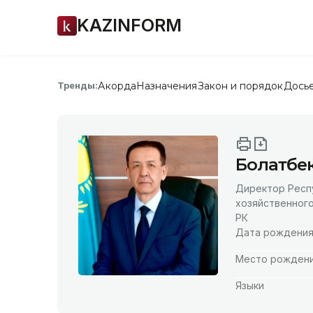
KAZINFORM
Акорда
Назначения
Закон и порядок
Дось
Тренды:
Болатбе
Директор Респ
хозяйственног
РК
Дата рождени
Место рожден
Языки