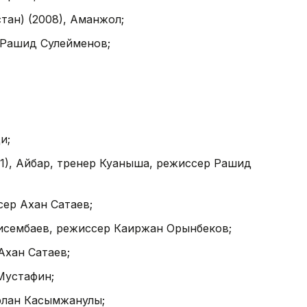
стан) (2008), Аманжол;
р Рашид Сулейменов;
и;
11), Айбар, тренер Куаныша, режиссер Рашид
сер Ахан Сатаев;
Бисембаев, режиссер Каиржан Орынбеков;
Ахан Сатаев;
 Мустафин;
Ерлан Касымжанулы;