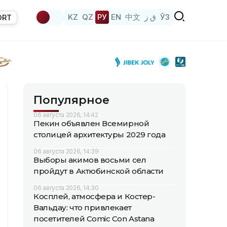
KZ
QZ
РУ
EN
中文
ق ز
ЎЗ
ORT
Популярное
06 августа 2026, 14:42
Пекин объявлен Всемирной
столицей архитектуры 2029 года
06 августа 2026, 14:39
Выборы акимов восьми сел
пройдут в Актюбинской области
06 августа 2026, 14:30
Косплей, атмосфера и Костер-
Вальдау: что привлекает
посетителей Comic Con Astana