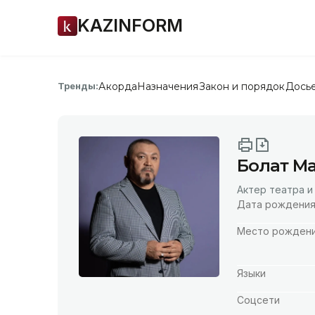
KAZINFORM
Акорда
Назначения
Закон и порядок
Дось
Тренды:
Болат М
Актер театра и
Дата рождени
Место рожден
Языки
Соцсети