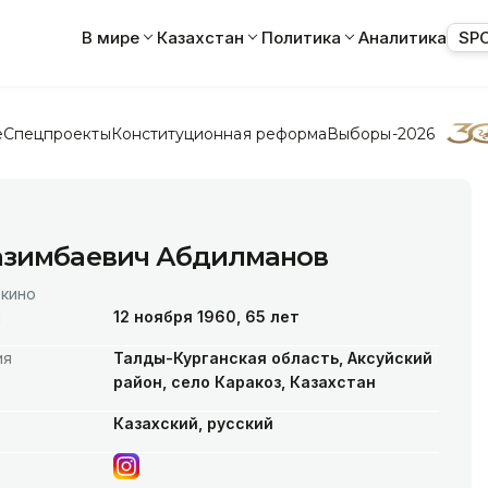
В мире
Казахстан
Политика
Аналитика
SP
е
Спецпроекты
Конституционная реформа
Выборы-2026
азимбаевич Абдилманов
 кино
я
12 ноября 1960, 65 лет
ия
Талды-Курганская область, Аксуйский
район, село Каракоз, Казахстан
Казахский, русский