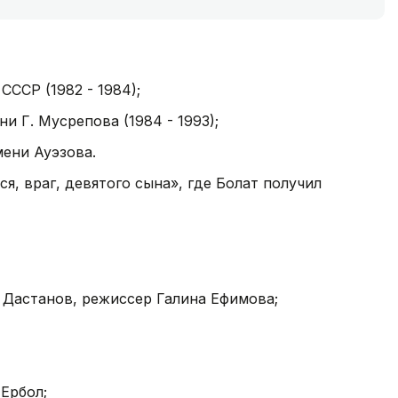
ССР (1982 - 1984);
и Г. Мусрепова (1984 - 1993);
мени Ауэзова.
я, враг, девятого сына», где Болат получил
), Дастанов, режиссер Галина Ефимова;
 Ербол;