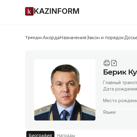
KAZINFORM
Акорда
Назначения
Закон и порядок
Дось
Тренды:
Берик К
Главный транс
Дата рождени
Место рожден
Языки
Биография
Награды