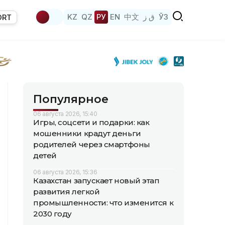
KZ
QZ
РУ
EN
中文
ق ز
ЎЗ
ORT
Популярное
06 августа 2026, 15:40
Игры, соцсети и подарки: как
мошенники крадут деньги
родителей через смартфоны
детей
06 августа 2026, 15:36
Казахстан запускает новый этап
развития легкой
промышленности: что изменится к
2030 году