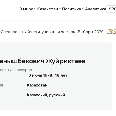
В мире
Казахстан
Политика
Аналитика
SP
е
Спецпроекты
Конституционная реформа
Выборы-2026
уанышбекович Жуйриктаев
портный прокурор
я
16 июня 1978, 48 лет
ия
Казахстан
Казахский, русский