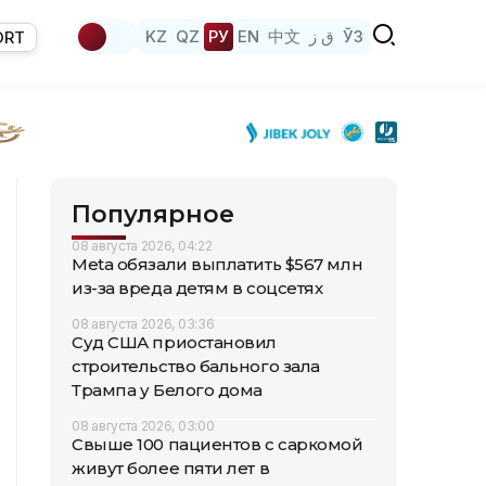
KZ
QZ
РУ
EN
中文
ق ز
ЎЗ
ORT
Популярное
08 августа 2026, 04:22
Meta обязали выплатить $567 млн
из-за вреда детям в соцсетях
08 августа 2026, 03:36
Суд США приостановил
строительство бального зала
Трампа у Белого дома
08 августа 2026, 03:00
Свыше 100 пациентов с саркомой
живут более пяти лет в