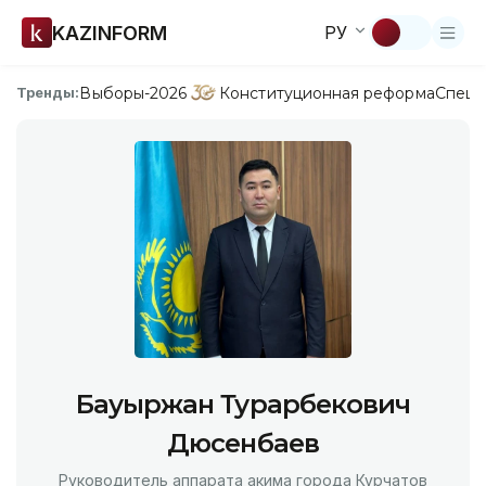
KAZINFORM
РУ
Выборы-2026
Конституционная реформа
Спецп
Тренды:
Бауыржан Турарбекович
Дюсенбаев
Руководитель аппарата акима города Курчатов