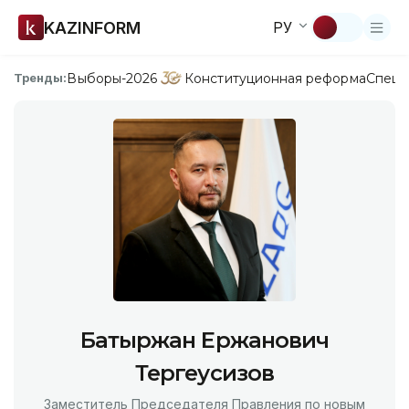
KAZINFORM
РУ
Выборы-2026
Конституционная реформа
Спецп
Тренды:
Батыржан Ержанович
Тергеусизов
Заместитель Председателя Правления по новым