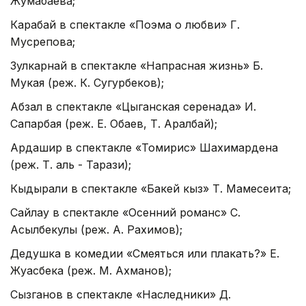
Жумабаева;
Карабай в спектакле «Поэма о любви» Г.
Мусрепова;
Зулкарнай в спектакле «Напрасная жизнь» Б.
Мукая (реж. К. Сугурбеков);
Абзал в спектакле «Цыганская серенада» И.
Сапарбая (реж. Е. Обаев, Т. Аралбай);
Ардашир в спектакле «Томирис» Шахимардена
(реж. Т. аль - Тарази);
Кыдырали в спектакле «Бакей кыз» Т. Мамесеита;
Сайлау в спектакле «Осенний романс» С.
Асылбекулы (реж. А. Рахимов);
Дедушка в комедии «Смеяться или плакать?» Е.
Жуасбека (реж. М. Ахманов);
Сызганов в спектакле «Наследники» Д.