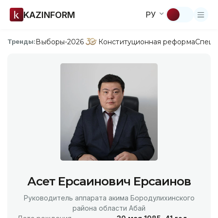
KAZINFORM
РУ
Выборы-2026
Конституционная реформа
Спецп
Тренды:
Асет Ерсаинович Ерсаинов
Руководитель аппарата акима Бородулихинского
района области Абай