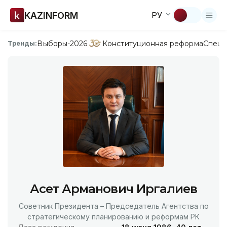
KAZINFORM
РУ
Выборы-2026
Конституционная реформа
Спецп
Тренды:
Асет Арманович Иргалиев
Советник Президента – Председатель Агентства по
стратегическому планированию и реформам РК