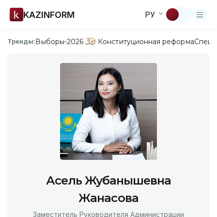
KAZINFORM
РУ
Выборы-2026
Конституционная реформа
Спецп
Тренды:
Асель Жубанышевна
Жанасова
Заместитель Руководителя Администрации