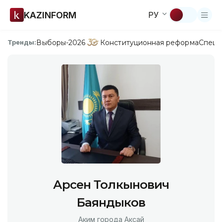
KAZINFORM
РУ
Выборы-2026
Конституционная реформа
Спецп
Тренды:
Арсен Толкынович
Баяндыков
Аким города Аксай