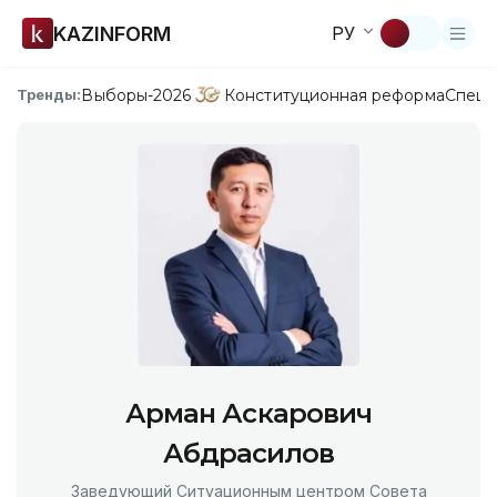
KAZINFORM
РУ
Выборы-2026
Конституционная реформа
Спецп
Тренды:
Арман Аскарович
Абдрасилов
Заведующий Ситуационным центром Совета