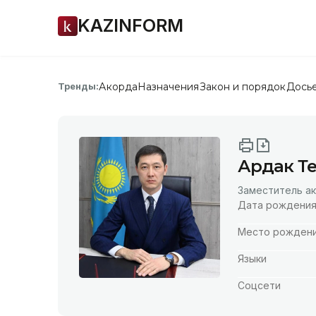
KAZINFORM
Акорда
Назначения
Закон и порядок
Дось
Тренды:
Ардак Т
Заместитель а
Дата рождени
Место рожден
Языки
Соцсети