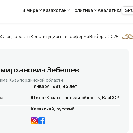
В мире
Казахстан
Политика
Аналитика
SP
е
Спецпроекты
Конституционная реформа
Выборы-2026
емирханович Зебешев
кима Кызылординской области
я
1 января 1981, 45 лет
ия
Южно-Казахстанская область, КазССР
Казахский, русский