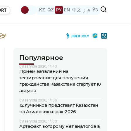
KZ
QZ
РУ
EN
中文
ق ز
ЎЗ
ORT
Популярное
08 августа 2026, 14:43
Прием заявлений на
тестирование для получения
гражданства Казахстана стартует 10
августа
08 августа 2026, 14:36
12 лучников представят Казахстан
на Азиатских играх-2026
08 августа 2026, 14:03
Артефакт, которому нет аналогов в