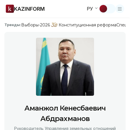
KAZINFORM
РУ
Выборы-2026
Конституционная реформа
Спецп
Тренды:
Аманжол Кенесбаевич
Абдрахманов
Руководитель Управления земельных отношений