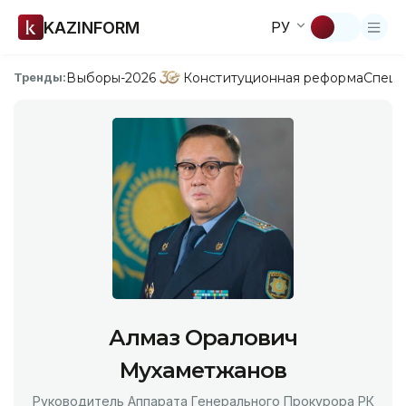
KAZINFORM
РУ
Выборы-2026
Конституционная реформа
Спецп
Тренды:
Алмаз Оралович
Мухаметжанов
Руководитель Аппарата Генерального Прокурора РК