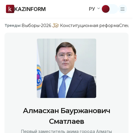
KAZINFORM
РУ
Выборы-2026
Конституционная реформа
Спецп
Тренды:
Алмасхан Бауржанович
Сматлаев
Первый заместитель акима города Алматы