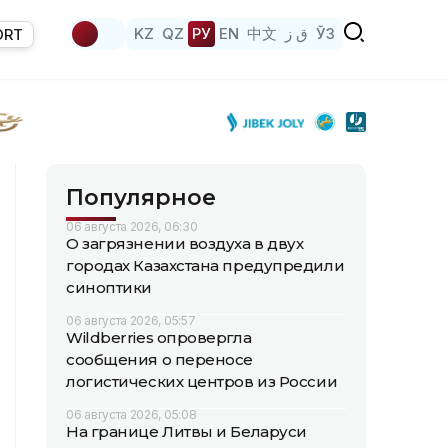
KZ
QZ
РУ
EN
中文
ق ز
ЎЗ
ORT
Популярное
06 августа 2026, 06:30
О загрязнении воздуха в двух
городах Казахстана предупредили
синоптики
06 августа 2026, 05:57
Wildberries опровергла
сообщения о переносе
логистических центров из России
06 августа 2026, 05:08
На границе Литвы и Беларуси