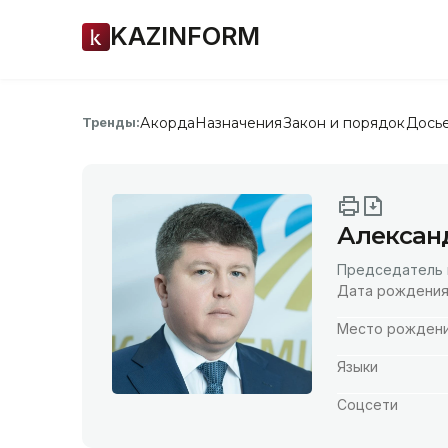
KAZINFORM
Акорда
Назначения
Закон и порядок
Дось
Тренды:
Алексан
Председатель п
Дата рождени
Место рожден
Языки
Соцсети