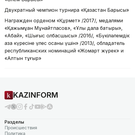
Двукратный чемпион турнира «Қазақстан Барысы»
Награжден орденом «Құрмет» /2017/, медалями
«Қажымұқан Мұнайтпасов», «Ұлы дала батыры»,
«Абай», «Шығыс қолбасшысы» /2016/, «Бүкіләлемдік
қазақ күресіне үлес қосқаны үшін» /2013/, обладатель
республиканских номинаций «Жомарт жүрек» и
«Алтын тұғыр»
KAZINFORM
Разделы
Происшествия
Политика