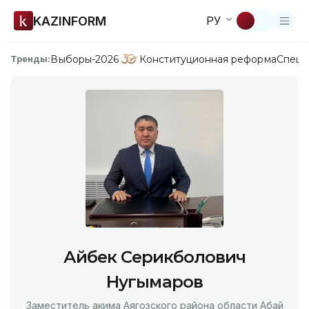
KAZINFORM
РУ
Выборы-2026
Конституционная реформа
Спецп
Тренды:
Айбек Серикболович
Нугымаров
Заместитель акима Аягозского района области Абай