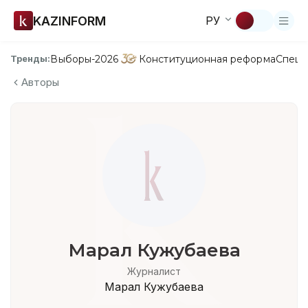
KAZINFORM
РУ
Выборы-2026
Конституционная реформа
Спецп
Тренды:
Авторы
Марал Кужубаева
Журналист
Марал Кужубаева