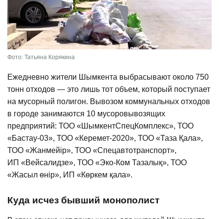
Фото: Татьяна Корякина
Ежедневно жители Шымкента выбрасывают около 750
тонн отходов — это лишь тот объем, который поступает
на мусорный полигон. Вывозом коммунальных отходов
в городе занимаются 10 мусоровывозящих
предприятий: ТОО «ШымкентСпецКомплекс», ТОО
«Бастау-03», ТОО «Керемет-2020», ТОО «Таза Қала»,
ТОО «Жанмейір», ТОО «Спецавтотранспорт»,
ИП «Вейсалидзе», ТОО «Эко-Ком Тазалық», ТОО
«Жасыл өнір», ИП «Көркем қала».
Куда исчез бывший монополист