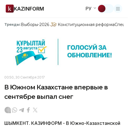
KAZINFORM
РУ
Выборы-2026
Конституционная реформа
Спецп
Тренды:
00:50, 30 Сентября 2017
В Южном Казахстане впервые в
сентябре выпал снег
ШЫМКЕНТ. КАЗИНФОРМ - В Южно-Казахстанской