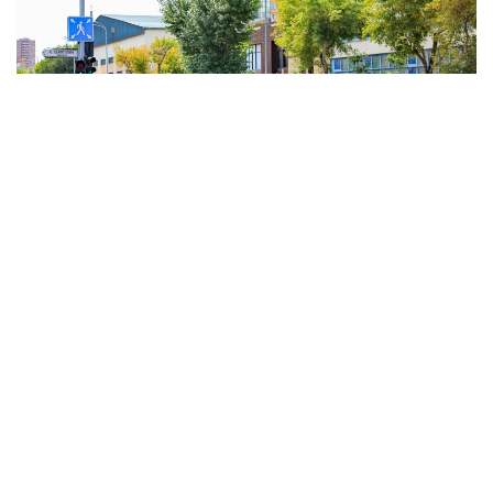
Фото: Виктор Федюнин / Kazinform
Погоду на территории Казахстана будет
формировать обширный антициклон — ожидается
жаркая, сухая погода. На западе, северо-западе
страны Северо-западный циклон, и связанные
с ним атмосферные фронтальные системы в конце
периода принесут дожди с грозами и усилением
ветра, в отдельных районах возможно выпадение
града.