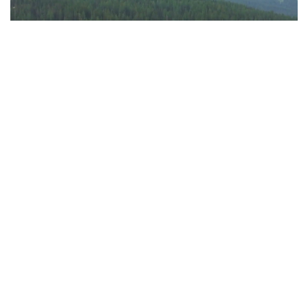
Фото: Руслан Мухамедьяров / Kazinform
Именно здесь проходит, пожалуй, главная
граница сегодняшней дискуссии вокруг развития
Восточного Казахстана. Практически никто
не спорит с тем, что уникальную природу Алтая
необходимо сохранить. Но и рассчитывать, что
удаленные районы смогут развиваться
без современных дорог, аэропортов, гостиниц