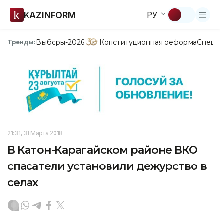
KAZINFORM
РУ
Выборы-2026
Конституционная реформа
Спецп
Тренды:
21:31, 31 Марта 2018
В Катон-Карагайском районе ВКО
спасатели установили дежурство в
селах