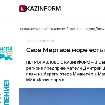
KAZINFORM
Акорда
Назначения
Закон и порядок
Дось
Тренды:
17:08, 27 Июня 2020
Свое Мертвое море есть 
ПЕТРОПАВЛОВСК. КАЗИНФОРМ – В Сев
регионе предприниматели Дмитрий Ш
пляж на берегу озера Минкесер в М
МИА «Казинформ».