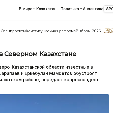
В мире
Казахстан
Политика
Аналитика
SP
е
Спецпроекты
Конституционная реформа
Выборы-2026
в Северном Казахстане
еро-Казахстанской области известные в
арапаев и Еркебулан Мамбетов обустроят
амлютском районе, передает корреспондент