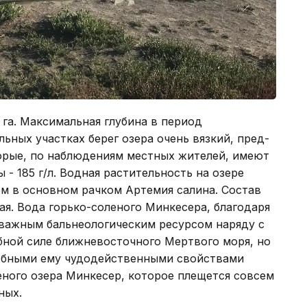
га. Максимальная глубина в период
льных учас­тках берег озера очень вязкий, пред­
торые, по наблюдениям местных жителей, имеют
- 185 г/л. Вод­ная растительность на озере
оем в основном рачком Артемия салина. Состав
ая. Вода горько-соленого Минкесера, благодаря
 важным бальнео­логическим ресурсом наряду с
ебной силе ближневосточного Мертвого моря, но
добными ему чудоде­йственными свойствами
еного озера Минкесер, которое плещется совсем
ных.