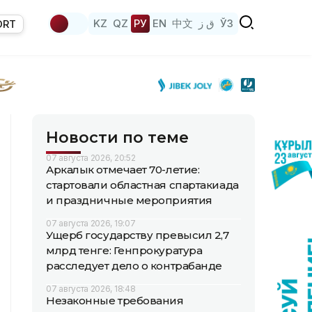
KZ
QZ
РУ
EN
中文
ق ز
ЎЗ
ORT
Новости по теме
07 августа 2026, 20:52
Аркалык отмечает 70-летие:
стартовали областная спартакиада
и праздничные мероприятия
07 августа 2026, 19:07
Ущерб государству превысил 2,7
млрд тенге: Генпрокуратура
расследует дело о контрабанде
07 августа 2026, 18:48
Незаконные требования