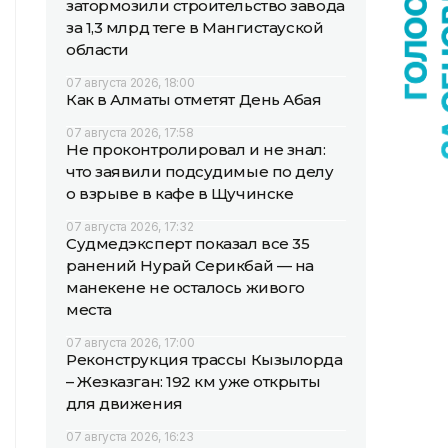
затормозили строительство завода
за 1,3 млрд теңге в Мангистауской
области
07 августа 2026, 18:00
Как в Алматы отметят День Абая
07 августа 2026, 17:58
Не проконтролировал и не знал:
что заявили подсудимые по делу
о взрыве в кафе в Щучинске
07 августа 2026, 17:32
Судмедэксперт показал все 35
ранений Нурай Серикбай — на
манекене не осталось живого
места
07 августа 2026, 17:00
Реконструкция трассы Кызылорда
– Жезказган: 192 км уже открыты
для движения
07 августа 2026, 16:23