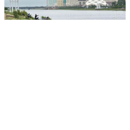
Фото: акимат Астаны
По данным ведомства, ребёнок по
неосторожности зацепил голову рыболовным
крючком. Находившиеся поблизости спасатели,
дежурившие на модульной капсуле, оперативно
оказали пострадавшему первую помощь до
прибытия бригады скорой медицинской помощи.