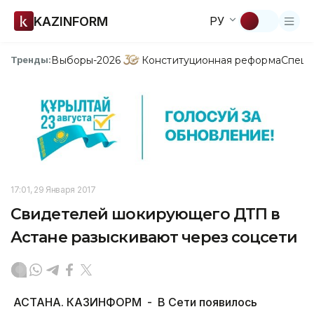
KAZINFORM
РУ
Выборы-2026
Конституционная реформа
Спецп
Тренды:
17:01, 29 Января 2017
Свидетелей шокирующего ДТП в
Астане разыскивают через соцсети
АСТАНА. КАЗИНФОРМ - В Сети появилось