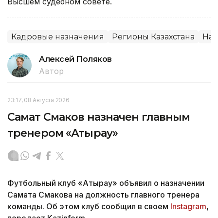
Высшем судебном совете.
Кадровые назначения
Регионы Казахстана
Наз
Алексей Поляков
Автор
23:17, 08 Августа 2026
Самат Смаков назначен главным
тренером «Атырау»
Футбольный клуб «Атырау» объявил о назначении
Самата Смакова на должность главного тренера
команды. Об этом клуб сообщил в своем
Instagram
,