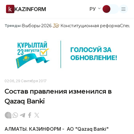
KAZINFORM
РУ
Выборы-2026
Конституционная реформа
Спецп
Тренды:
02:06, 29 Сентября 2017
Состав правления изменился в
Qazaq Banki
АЛМАТЫ. КАЗИНФОРМ - АО "Qazaq Banki"