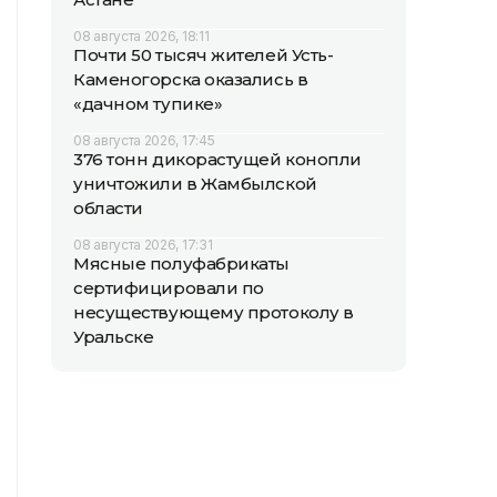
08 августа 2026, 18:11
Почти 50 тысяч жителей Усть-
Каменогорска оказались в
«дачном тупике»
08 августа 2026, 17:45
376 тонн дикорастущей конопли
уничтожили в Жамбылской
области
08 августа 2026, 17:31
Мясные полуфабрикаты
сертифицировали по
несуществующему протоколу в
Уральске