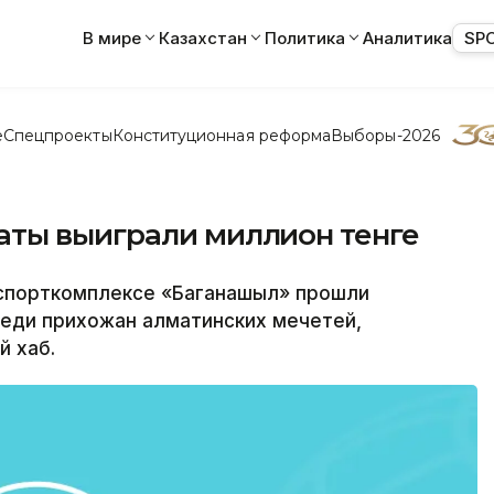
В мире
Казахстан
Политика
Аналитика
SP
е
Спецпроекты
Конституционная реформа
Выборы-2026
ты выиграли миллион тенге
порткомплексе «Баганашыл» прошли
реди прихожан алматинских мечетей,
 хаб.