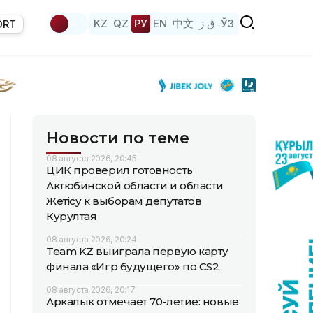
KZ
QZ
РУ
EN
中文
ق ز
ЎЗ
ORT
Новости по теме
08 августа 2026, 20:45
ЦИК проверил готовность
Актюбинской области и области
Жетісу к выборам депутатов
Курултая
08 августа 2026, 20:24
Team KZ выиграла первую карту
финала «Игр будущего» по CS2
08 августа 2026, 20:17
Аркалык отмечает 70-летие: новые