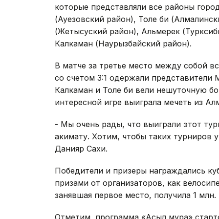
которые представляли все районы город
(Ауезовский район), Толе би (Алмалинс
(Жетысуский район), Альмерек (Турксиб
Калкаман (Наурызбайский район).
В матче за третье место между собой в
со счетом 3:1 одержали представители 
Калкаман и Толе би вели нешуточную бо
интересной игре выиграла мечеть из Алм
- Мы очень рады, что выиграли этот ту
акимату. Хотим, чтобы таких турниров у
Данияр Сахи.
Победители и призеры награждались ку
призами от организаторов, как велосип
занявшая первое место, получила 1 млн. 
Отметим, программа «Асыл мура» старто