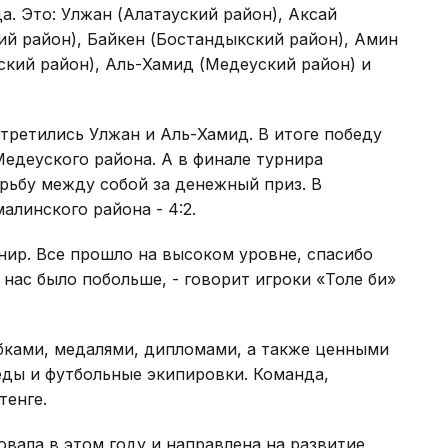
а. Это: Улжан (Алатауский район), Аксай
кий район), Байкен (Бостандыкский район), Амин
ский район), Аль-Хамид (Медеуский район) и
стретились Улжан и Аль-Хамид. В итоге победу
Медеуского района. А в финале турнира
рьбу между собой за денежный приз. В
алинского района - 4:2.
рнир. Все прошло на высоком уровне, спасибо
 нас было побольше, - говорит игроки «Толе би»
бками, медалями, дипломами, а также ценными
еды и футбольные экипировки. Команда,
тенге.
вала в этом году и направлена на развитие