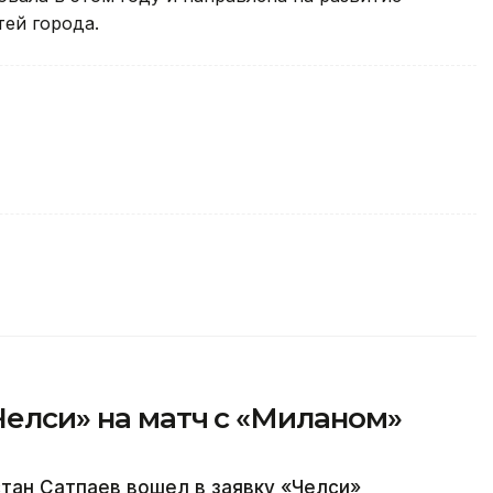
ей города.
«Челси» на матч с «Миланом»
тан Сатпаев вошел в заявку «Челси»