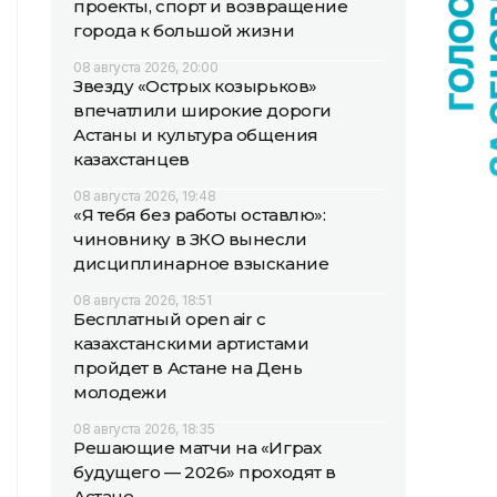
проекты, спорт и возвращение
города к большой жизни
08 августа 2026, 20:00
Звезду «Острых козырьков»
впечатлили широкие дороги
Астаны и культура общения
казахстанцев
08 августа 2026, 19:48
«Я тебя без работы оставлю»:
чиновнику в ЗКО вынесли
дисциплинарное взыскание
08 августа 2026, 18:51
Бесплатный open air с
казахстанскими артистами
пройдет в Астане на День
молодежи
08 августа 2026, 18:35
Решающие матчи на «Играх
будущего — 2026» проходят в
Астане