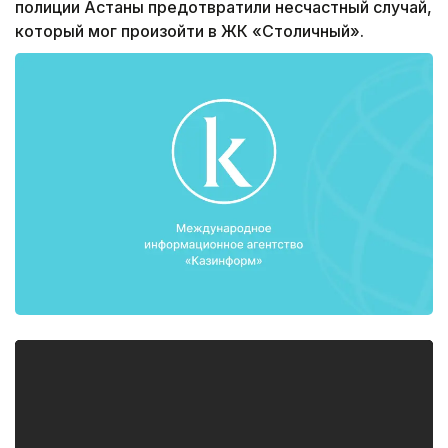
полиции Астаны предотвратили несчастный случай,
который мог произойти в ЖК «Столичный».