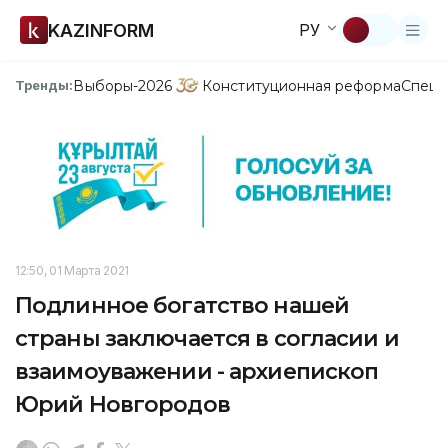
KAZINFORM
РУ
Выборы-2026
Конституционная реформа
Спецп
Тренды:
12:50, 01 Марта 2021
Подлинное богатство нашей
страны заключается в согласии и
взаимоуважении - архиепископ
Юрий Новгородов