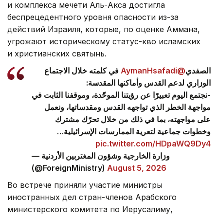
и комплекса мечети Аль-Акса достигла
беспрецедентного уровня опасности из-за
действий Израиля, которые, по оценке Аммана,
угрожают историческому статус-кво исламских
и христианских святынь.
في كلمته خلال الاجتماع
@AymanHsafadi
الصفدي
الوزاري لدعم القدس وأماكنها المقدسة:
-نجتمع اليوم تعبيرًا عن رؤيتنا الموحّدة، وموقفنا الثابت في
مواجهة الخطر الذي تواجهه القدس ومقدساتها، ونعمل
على مواجهته، بما في ذلك من خلال تحرّك مشترك
وخطوات جماعية لتعرية الممارسات الإسرائيلية…
pic.twitter.com/HDpaWQ9Dy4
— وزارة الخارجية وشؤون المغتربين الأردنية
(@ForeignMinistry)
August 5, 2026
Во встрече приняли участие министры
иностранных дел стран-членов Арабского
министерского комитета по Иерусалиму,