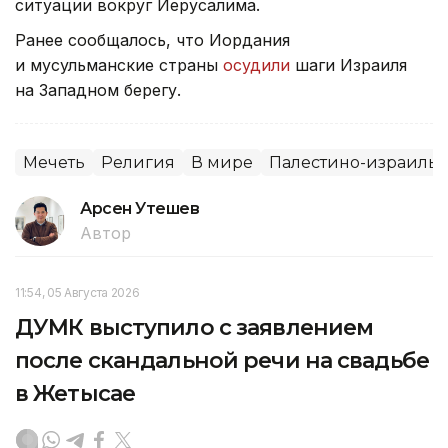
ситуации вокруг Иерусалима.
Ранее сообщалось, что Иордания
и мусульманские страны
осудили
шаги Израиля
на Западном берегу.
Мечеть
Религия
В мире
Палестино-израиль
Арсен Утешев
Автор
11:54, 05 Августа 2026
ДУМК выступило с заявлением
после скандальной речи на свадьбе
в Жетысае