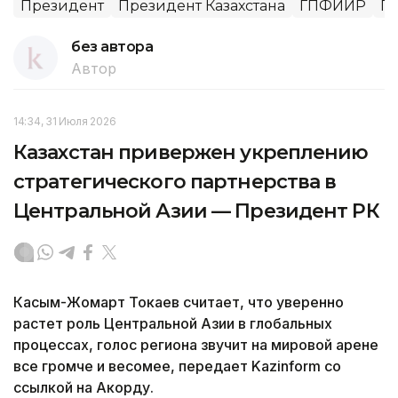
Президент
Президент Казахстана
ГПФИИР
П
без автора
Автор
14:34, 31 Июля 2026
Казахстан привержен укреплению
стратегического партнерства в
Центральной Азии — Президент РК
Касым-Жомарт Токаев считает, что уверенно
растет роль Центральной Азии в глобальных
процессах, голос региона звучит на мировой арене
все громче и весомее, передает Kazinform со
ссылкой на Акорду.