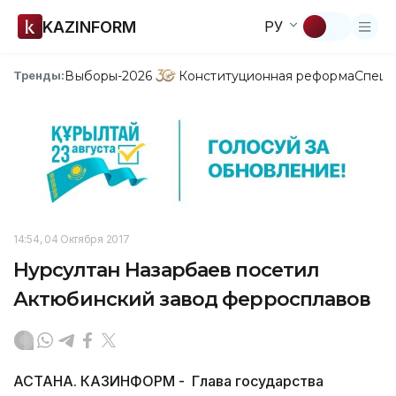
KAZINFORM
РУ
Выборы-2026
Конституционная реформа
Спецп
Тренды:
14:54, 04 Октября 2017
Нурсултан Назарбаев посетил
Актюбинский завод ферросплавов
АСТАНА. КАЗИНФОРМ - Глава государства