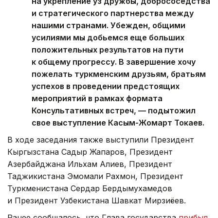
на укрепление уз дружбы, добрососедства
и стратегического партнерства между
нашими странами. Убежден, общими
усилиями мы добьемся еще больших
положительных результатов на пути
к общему прогрессу. В завершение хочу
пожелать туркменским друзьям, братьям
успехов в проведении предстоящих
мероприятий в рамках формата
Консультативных встреч, — подытожил
свое выступление Касым-Жомарт Токаев.
В ходе заседания также выступили Президент
Кыргызстана Садыр Жапаров, Президент
Азербайджана Ильхам Алиев, Президент
Таджикистана Эмомали Рахмон, Президент
Туркменистана Сердар Бердымухамедов
и Президент Узбекистана Шавкат Мирзиёев.
Ранее сообщалось, что Глава государства
прибыл