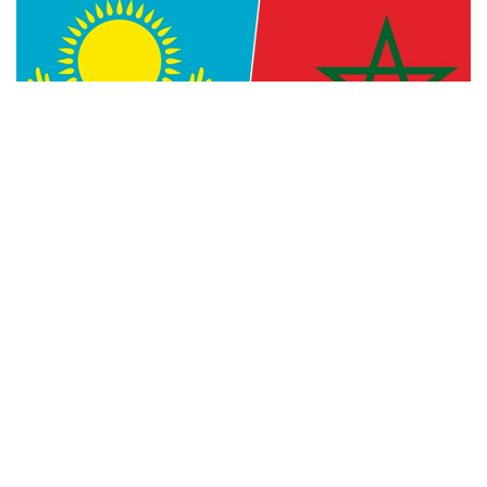
Фото: Kazinform
— Уверен, что многогранное
сотрудничество между Казахстаном
и Марокко, основанное на традиционной
дружбе и взаимной поддержке, будет
поступательно развиваться во благо
наших братских народов, — говорится
в телеграмме.