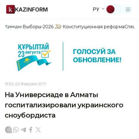
KAZINFORM
РУ
Выборы-2026
Конституционная реформа
Спецп
Тренды:
15:50, 02 Февраля 2017
На Универсиаде в Алматы
госпитализировали украинского
сноубордиста