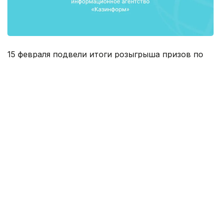
15 февраля подвели итоги розыгрыша призов по
билетам на соревнования Универсиады-2017.
Сегодня утром стало известно, кто получил самый
желанный приз - двухкомнатную квартиру в ЖК
«Алмалы». Победителем стала Жулдыз
Жумадилова, которая о выигрыше узнала лишь
несколькими часами ранее в дирекции
Универсиады-2017.
Девушка проживает в Алматы не так давно -
приехала из Кызылорды на учебу и теперь
работает в одном из алматинских банков. По ее
признанию, она не только изначально не знала,
что по билетам планируется розыгрыш, но даже и
не слышала об этом вплоть до сегодняшнего утра,