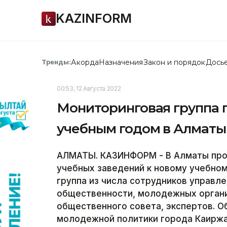
KAZINFORM
Акорда
Назначения
Закон и порядок
Дось
Тренды:
00:53, 12 Августа 2022
Мониторинговая группа 
учебным годом в Алматы
АЛМАТЫ. КАЗИНФОРМ - В Алматы про
учебных заведений к новому учебном
группа из числа сотрудников управл
общественности, молодежных органи
общественного совета, экспертов. 
молодежной политики города Каиржа