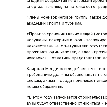
«Подвал общежития не отремонтирован, 
спортзал грязный, на потолке есть трещи
Члены мониторинговой группы также до
академии спорта и туризма.
«Правила хранения мягких вещей (матра
нарушены, пожарные выходы заблокиров
некачественные, огнетушители отсутств
проживать один человек, а здесь прожив
человека», - отметили представители м
Каиржан Мендигалиев добавил, что выс
требованиям должны обеспечивать не м
словам, акимат города привлекает инве
новые общежития.
«В этом году запускается строительств
вузы будут ответственно относиться к э