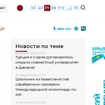
KZ
QZ
РУ
EN
中文
ق ز
ЎЗ
ORT
Новости по теме
08 августа 2026, 02:21
Турция и Сирия договорились
открыть совместный университет
в Дамаске
07 августа 2026, 21:47
Школьник из Казахстана стал
серебряным призером
Международной олимпиады по
ИИ
07 августа 2026, 20:22