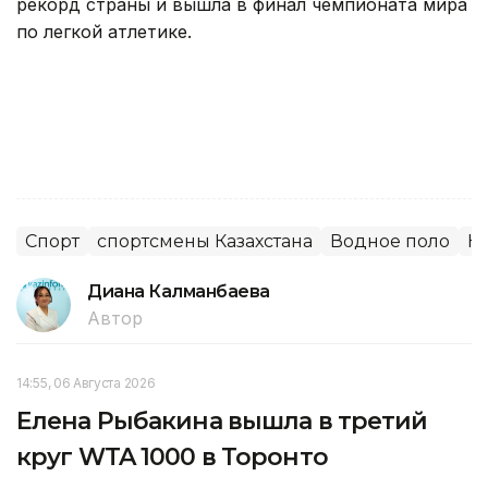
рекорд страны и вышла в финал чемпионата мира
по легкой атлетике.
Спорт
спортсмены Казахстана
Водное поло
Н
Диана Калманбаева
Автор
14:55, 06 Августа 2026
Елена Рыбакина вышла в третий
круг WTA 1000 в Торонто