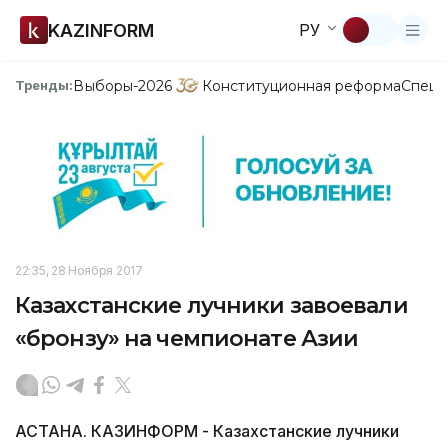
KAZINFORM
РУ
Выборы-2026
Конституционная реформа
Спецп
Тренды:
22:35, 28 Ноября 2017
Казахстанские лучники завоевали
«бронзу» на чемпионате Азии
АСТАНА. КАЗИНФОРМ - Казахстанские лучники