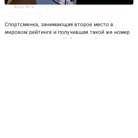
Фото: ФТК
Спортсменка, занимающая второе место в
мировом рейтинге и получившая такой же номер
посева, встречалась с 61-й ракеткой мира
австралийкой Дарьей Касаткиной.
Матч продлился максимальные три сета и
завершился победой Рыбакиной с итоговым
счетом 6:3, 5:7, 6:4. Теннисистки провели на корте
2 часа и 35 минут. За это время Елена совершила
15 подач навылет, допустила 16 двойных ошибок
и реализовала четыре брейк-пойнта из 13
заработанных.
В третьем круге Рыбакина сыграет против
американки Энн Ли, которая занимает 31-е место
в мировом рейтинге. Этот матч пройдет 7