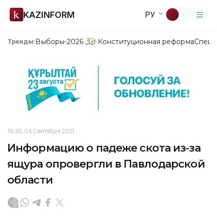
KAZINFORM
РУ
Выборы-2026
Конституционная реформа
Спецп
Тренды:
19:35, 04 Сентября 2021
Информацию о падеже скота из-за
ящура опровергли в Павлодарской
области