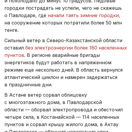
и похолодало до минус 10 градусов. Ледовые
городки пострадать не успели, чего не скажешь
о Павлодаре, где
начали таять зимние городки,
на сооружение которых потратили более 50 млн
тенге.
Сильный ветер в Северо-Казахстанской области
оставил
без электроэнергии более 180 населенных
пунктов
. В регионе аварийные бригады
энергетиков будут работать в напряженном
режиме еще несколько дней. В область вернулся
атлантический циклон и намерен задержаться
в праздничные дни.
В Астане ветер сорвал облицовку
с многоэтажного дома, в Павлодарской
области — оборвал электропровода и обесточил
четыре села, в Костанайской — 114 населенных
пунктов и сорвал крышу жилого дома, в Актау
и Лисаковске — обрушил новогодние елки,