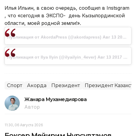
Илья Ильин, в свою очередь, сообщил в Instsgram
, что «сегодня в ЭКСПО- день Кызылординской
области, моей родной земли!».
Публикация от AkordaPress (@akordapress) Авг 13 2017 в 5:22 PDT
Публикация от Ilya Ilyin (@ilyailyin_4ever) Авг 13 2017 в 4:17 PDT
Спорт
Акорда
Президент
Президент Казахст
Жанара Мухамедиярова
Автор
11:30, 06 Августа 2026
Боксер Мейирим Нурсултанов