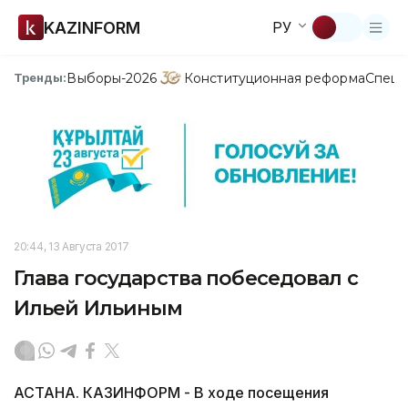
KAZINFORM
РУ
Выборы-2026
Конституционная реформа
Спецп
Тренды:
20:44, 13 Августа 2017
Глава государства побеседовал с
Ильей Ильиным
АСТАНА. КАЗИНФОРМ - В ходе посещения