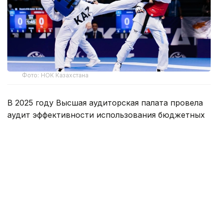
Фото: НОК Казахстана
В 2025 году Высшая аудиторская палата провела
аудит эффективности использования бюджетных
средств, направленных на подготовку
спортсменов, включая представителей спорта
высших достижений. Проверка показала, что
отсутствие единых норм питания, медицинского
сопровождения и материального обеспечения
учащихся спортивных школ-интернатов
и колледжей олимпийского резерва привело
к различиям в условиях подготовки спортсменов