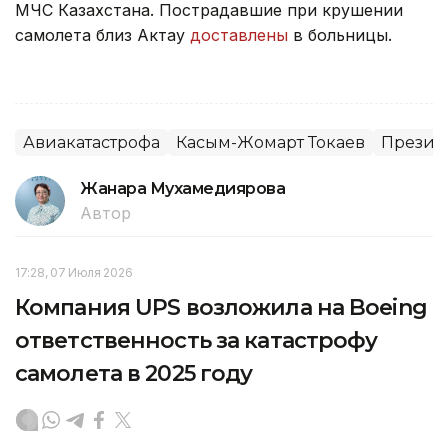
МЧС Казахстана. Пострадавшие при крушении
самолета близ Актау
доставлены
в больницы.
Авиакатастрофа
Касым-Жомарт Токаев
Президе
Жанара Мухамедиярова
Автор
17:28, 07 Июля 2026
Компания UPS возложила на Boeing
ответственность за катастрофу
самолета в 2025 году