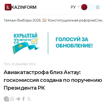
KAZINFORM
РУ
Выборы-2026
Конституционная реформа
Спецп
Тренды:
13:22, 25 Декабря 2024
Авиакатастрофа близ Актау:
госкомиссия создана по поручению
Президента РК