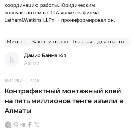
координацию работы. Юридическим
консультантом в США является фирма
Latham&Watkins LLP», - проинформировал он.
Минюст
Закон и право
Главная
для mail.ru
С
Дамир Байманов
Автор
13:42, 25 Июля 2026
Контрафактный монтажный клей
на пять миллионов тенге изъяли в
Алматы