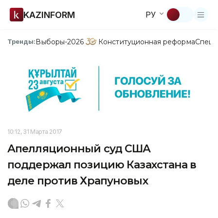
KAZINFORM
РУ
Выборы-2026
Конституционная реформа
Спецп
Тренды:
10:12, 31 Марта 2017
Апелляционный суд США
поддержал позицию Казахстана в
деле против Храпуновых